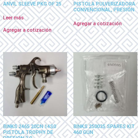
ANVIL SLEEVE PKG OF 25
PISTOLA PULVERIZADORA
CONVENCIONAL, PRESIÓN
Leer más
Agregar a cotización
Agregar a cotización
BINKS 2465 20CN 14S0
BINKS 250035 SPARES KIT
PISTOLA TROPHY DE
460 GUN