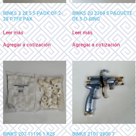
BINKS 2 28 5 5 PACK OF 2-
BINKS 20 2369 5 PAQUETE
28 PTFE PAK
DE 5 O-RING
Leer más
Leer más
Agregar a cotización
Agregar a cotización
BINKS 207 11196 1 K25
BINKS 2101 2800 7