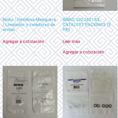
Binks / Devilbiss Manguera
BINKS 102 2421 K5
/ Limpiador y coladores de
CATALYST PACKINGS (5
armas
PK)
Agregar a cotización
Leer más
Agregar a cotización