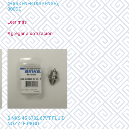
(HARDENER DISPENSE),
300CC
Leer más
Agregar a cotización
BINKS 45 6702 67VT FLUID
NOZZLE PKGD