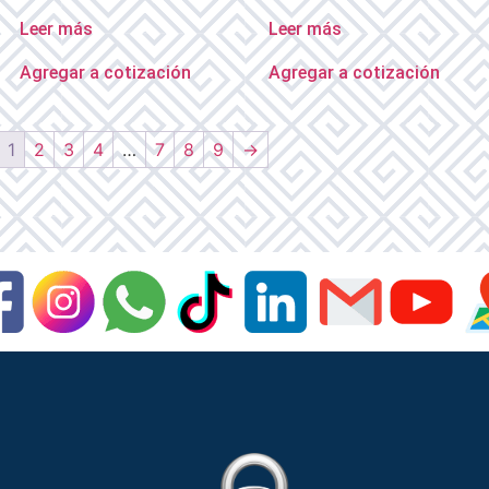
Leer más
Leer más
Agregar a cotización
Agregar a cotización
1
2
3
4
…
7
8
9
→