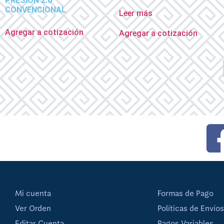
PRESION 2.0
CONVENCIONAL
Leer más
Agregar a cotización
Agregar a cotización
Mi cuenta
Formas de Pago
Ver Orden
Políticas de Envíos
Editar Cuenta
Pagos Variables