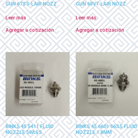
GUN 67SS-LAIR NOZZ
GUN 68VT-LAIR NOZZ
Leer más
Leer más
Agregar a cotización
Agregar a cotización
BINKS 45 5411 FLUID
BINKS 45 6601 66SS FLUID
NOZZLE 59ASS
NOZZLE 1.8MM