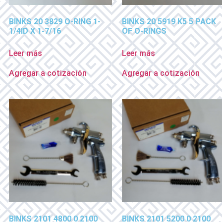
BINKS 20 3829 O-RING 1-
BINKS 20 5919 K5 5 PACK
1/4ID X 1-7/16
OF O-RINGS
Leer más
Leer más
Agregar a cotización
Agregar a cotización
BINKS 2101 4800 0 2100
BINKS 2101 5200 0 2100