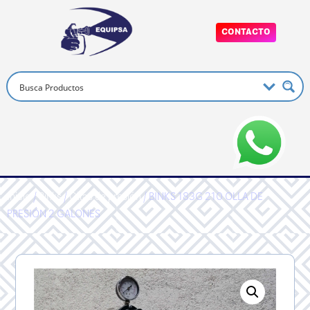
CONTACTO
Inicio
/
Binks
/
Ollas de presión
/ BINKS 183G 210 OLLA DE
PRESIÓN 2 GALONES