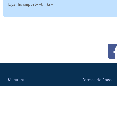
[xyz-ihs snippet=»binks»]
Mi cuenta
Formas de Pago
Ver Orden
Políticas de Envíos
Editar Cuenta
Pagos Variables
Rastrear Pedido
Confirmar Pago
Aviso de Privacida
•