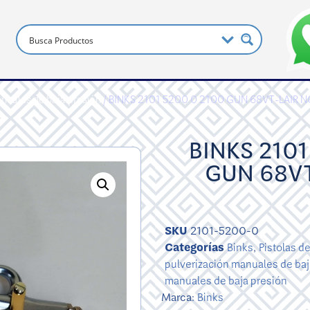
anuales de baja presión
/ BINKS 2101 5200 0 2100 GUN 68VT-LAIR N
BINKS 2101
GUN 68VT
SKU
2101-5200-0
Categorías
Binks
,
Pistolas d
pulverización manuales de baj
manuales de baja presión
Marca:
Binks