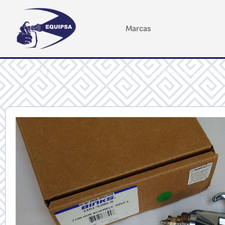
Marcas
Inicio
/
Binks
/
Pistolas de Pulverización
/
Pistolas de pulverización m