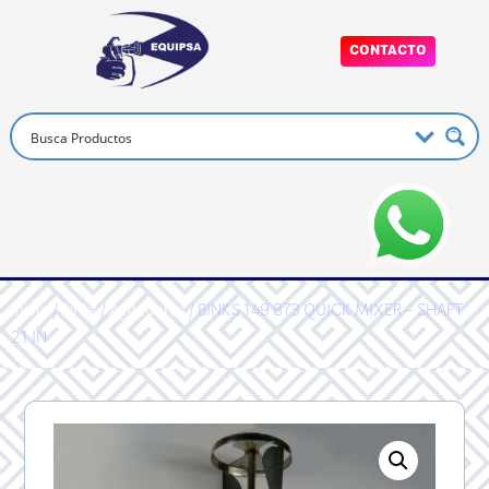
CONTACTO
Inicio
/
Binks
/
Agitadores
/ BINKS 149 873 QUICK MIXER – SHAFT
21 IN