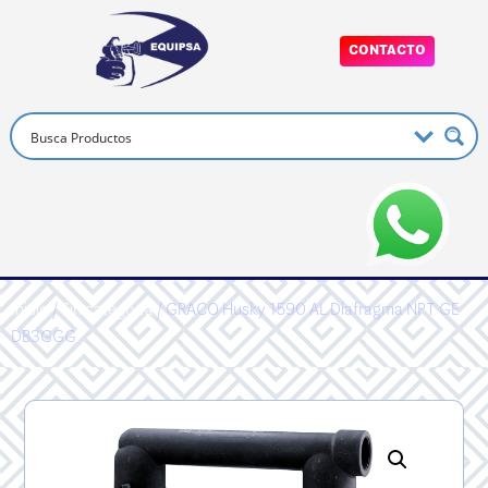
CONTACTO
Inicio
/
Sin categoría
/ GRACO Husky 1590 AL Diafragma NPT GE
DB3GGG