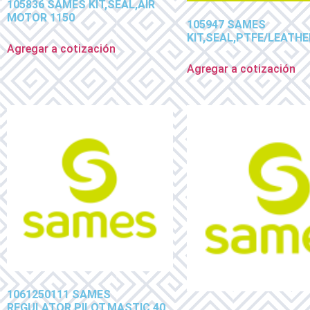
105836 SAMES KIT,SEAL,AIR
MOTOR 1150
105947 SAMES
KIT,SEAL,PTFE/LEATHE
Agregar a cotización
Agregar a cotización
1061250111 SAMES
REGULATOR,PILOT,MASTIC,40