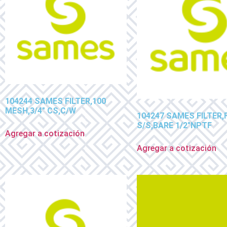
104244 SAMES FILTER,100
MESH,3/4″ CS,C/W
104247 SAMES FILTER,
S/S,BARE 1/2″NPTF
Agregar a cotización
Agregar a cotización