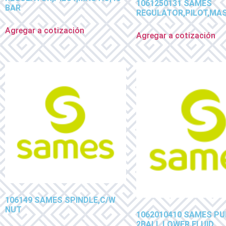
1061250131 SAMES
BAR
REGULATOR,PILOT,MAS
Agregar a cotización
Agregar a cotización
106149 SAMES SPINDLE,C/W
NUT
1062010410 SAMES PU
2BALL LOWER FLUID