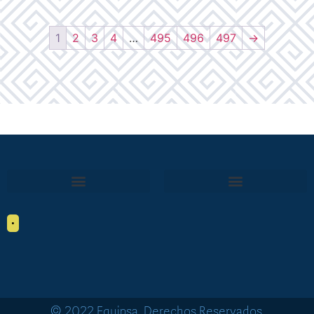
1
2
3
4
…
495
496
497
→
•
© 2022 Equipsa. Derechos Reservados.