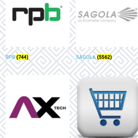
RPB
(744)
SAGOLA
(5562)