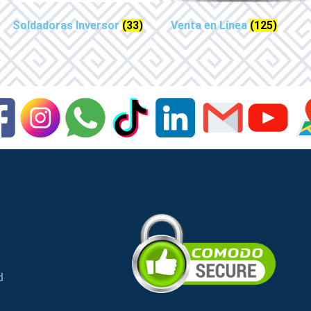
Soldadoras Inversor
(33)
Venta en Línea
(125)
d