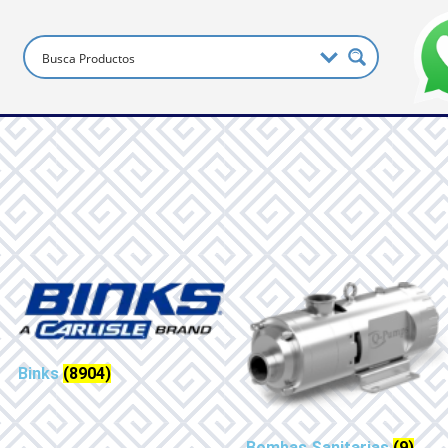
Binks
(8904)
Bombas Sanitarias
(9)