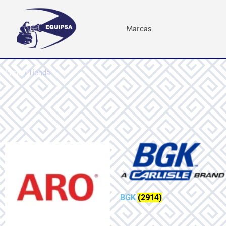
Marcas
Inicio
/ Tienda
BGK
(2914)