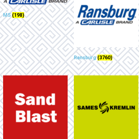
MS
(198)
Ransburg
(3760)