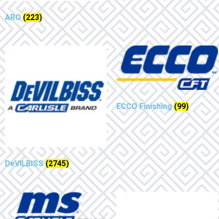
ARO
(223)
ECCO Finishing
(99)
DeVILBISS
(2745)