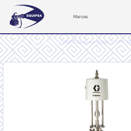
Marcas
Inicio
/
Graco
/
PRO
/
FAMSAN
/ GRACO SaniForce Stubby 12 1 PPC 