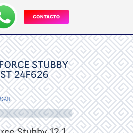
CONTACTO
FORCE STUBBY
C ST 24F626
MSAN
ce Stubby 12 1