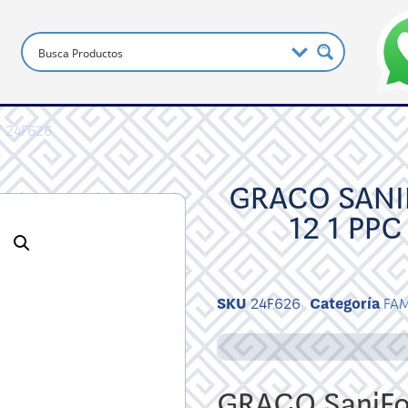
ST 24F626
GRACO SANI
12 1 PP
SKU
24F626
Categoría
FA
GRACO SaniFor