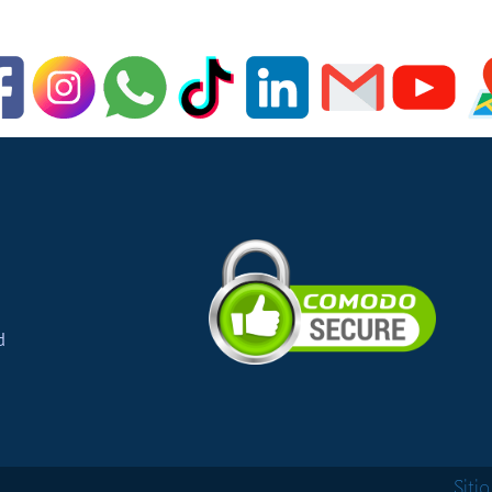
d
Siti