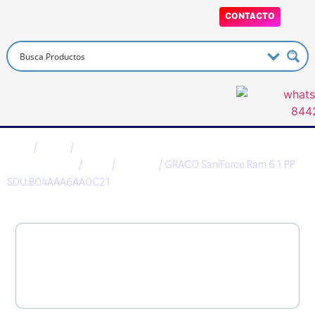
CONTACTO
Inicio
/
Graco
/
Aplicación de
Recubrimientos
/
Otros
/
FAMSDU
/ GRACO SaniForce Ram 6 1 PP
SDU.B04AAA6AA0C21