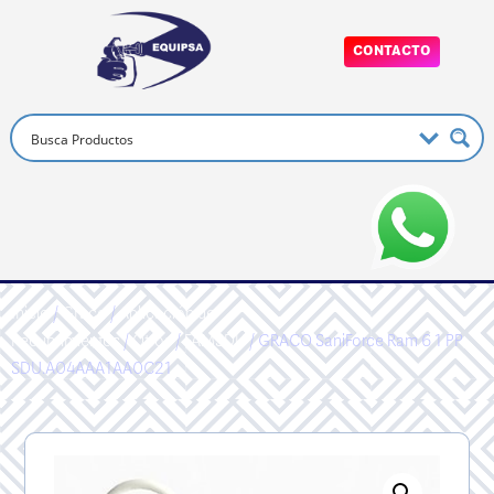
CONTACTO
Inicio
/
Graco
/
Aplicación de
Recubrimientos
/
Otros
/
FAMSDU
/ GRACO SaniForce Ram 6 1 PP
SDU.A04AAA1AA0C21