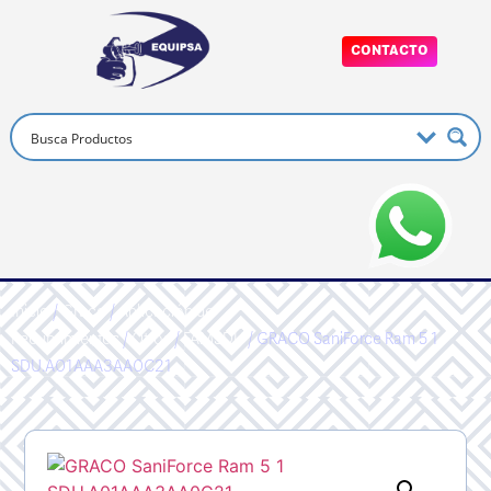
CONTACTO
Inicio
/
Graco
/
Aplicación de
Recubrimientos
/
Otros
/
FAMSDU
/ GRACO SaniForce Ram 5 1
SDU.A01AAA3AA0C21