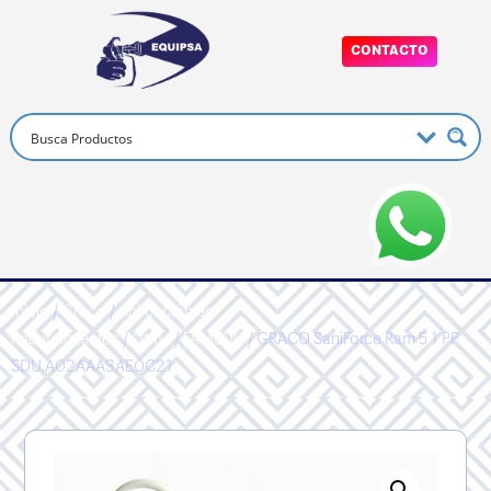
CONTACTO
Inicio
/
Graco
/
Aplicación de
Recubrimientos
/
Otros
/
FAMSDU
/ GRACO SaniForce Ram 5 1 PP
SDU.A02AAA3AE0C21