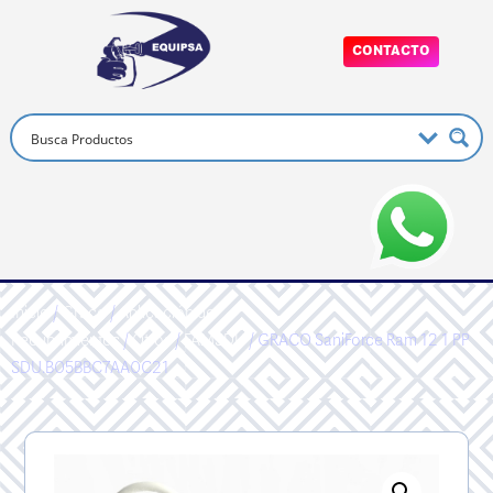
CONTACTO
Inicio
/
Graco
/
Aplicación de
Recubrimientos
/
Otros
/
FAMSDU
/ GRACO SaniForce Ram 12 1 PP
SDU.B05BBC7AA0C21