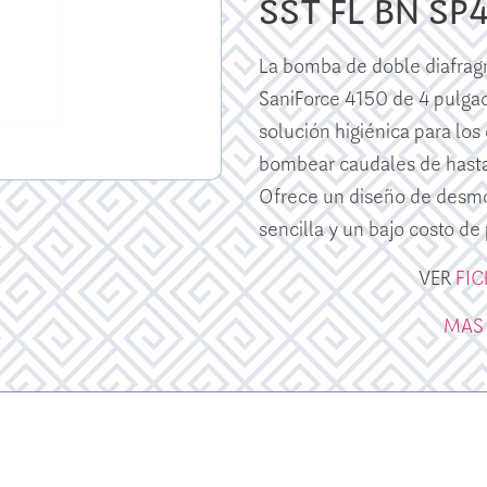
SST FL BN SP
La bomba de doble diafra
SaniForce 4150 de 4 pulga
solución higiénica para los
bombear caudales de hasta
Ofrece un diseño de desmo
sencilla y un bajo costo de
VER
FI
MAS