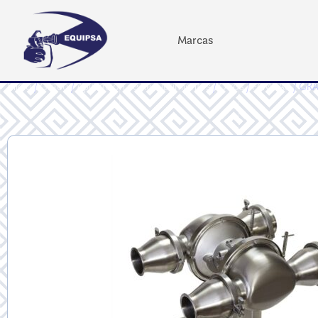
Marcas
Inicio
/
Graco
/
Aplicación de Recubrimientos
/
Otros
/
FAM3AU
/ GRA