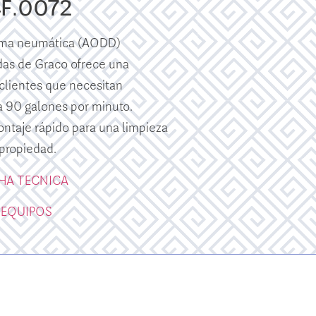
4F.0072
gma neumática (AODD)
das de Graco ofrece una
 clientes que necesitan
 90 galones por minuto.
ntaje rápido para una limpieza
 propiedad.
CHA TECNICA
 EQUIPOS