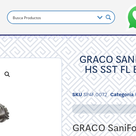
CO SaniForce 4150 4 HS SST FL BN SP4F.0072
GRACO SANI
HS SST FL
SKU
SP4F.0072
Categoría
GRACO SaniFo