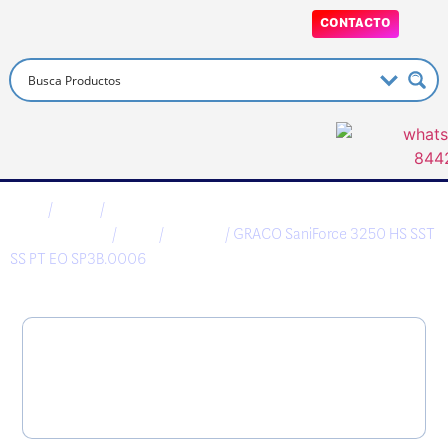
CONTACTO
Inicio
/
Graco
/
Aplicación de
Recubrimientos
/
Otros
/
FAM3AU
/ GRACO SaniForce 3250 HS SST
SS PT EO SP3B.0006