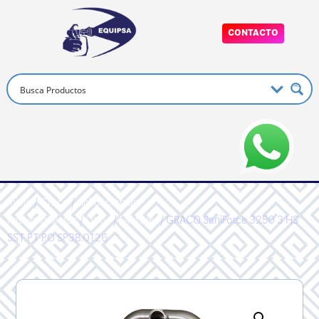
CONTACTO
Inicio
/
Graco
/
Aplicación de
Recubrimientos
/
Otros
/
FAM3AU
/ GRACO SaniForce 3250 3 HS
SST PT PO SP3B.0126