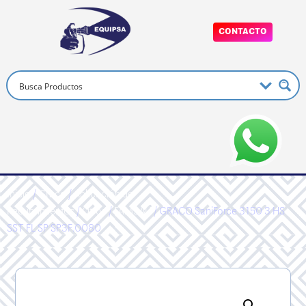
CONTACTO
Inicio
/
Graco
/
Aplicación de
Recubrimientos
/
Otros
/
FAM3AU
/ GRACO SaniForce 3150 3 HS
SST FL SP SP3F.0080