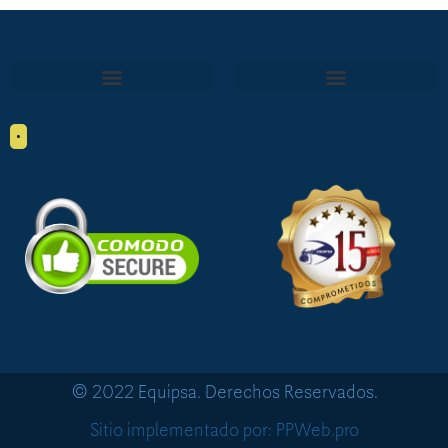
•
© 2022 Equipsa. Derechos Reservados.
Sitio implementado por: PPWeb.pro