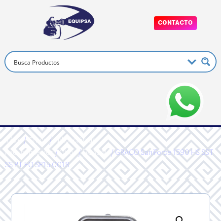
CONTACTO
Inicio
/
Graco
/
Aplicación de
Recubrimientos
/
Otros
/
FAM3AU
/ GRACO SaniForce 1590 HS SST
SS PT EO SP15.0018