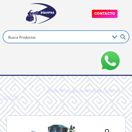
CONTACTO
Inicio
/
Graco
/
Aplicación de Recubrimientos
/
Soluciones Para
Pavimento
/
RoadLazer
/ GRACO RoadLazer RoadPak Opción 8
25D275