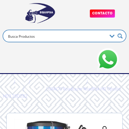
CONTACTO
Inicio
/
Graco
/
Aplicación de Recubrimientos
/
Soluciones Para
Pavimento
/
RoadLazer
/ GRACO RoadLazer RoadPak HD Opción
HD3 25D282