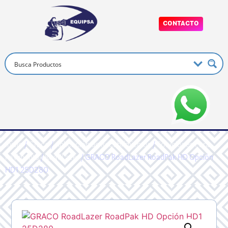
CONTACTO
Inicio
/
Graco
/
Aplicación de Recubrimientos
/
Soluciones Para
Pavimento
/
RoadLazer
/ GRACO RoadLazer RoadPak HD Opción
HD1 25D280