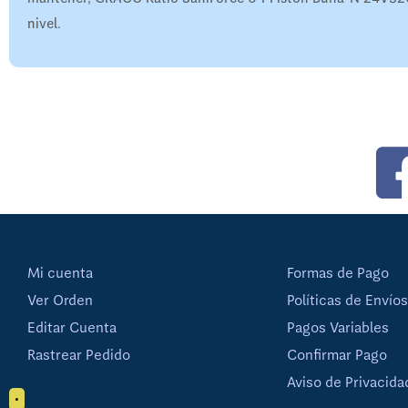
nivel.
Mi cuenta
Formas de Pago
Ver Orden
Políticas de Envíos
Editar Cuenta
Pagos Variables
Rastrear Pedido
Confirmar Pago
Aviso de Privacida
•