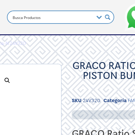
Buna-N 24V320
GRACO RATIO
PISTON BU
SKU
24V320
Categoría
FA
GRACO Ratio S