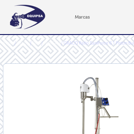
Marcas
Inicio
/
Graco
/
PRO
/
FAMSAN
/ GRACO Ratio SaniForce 6 1 Piston 