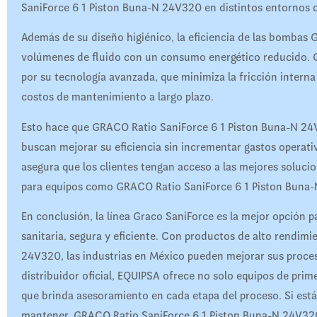
SaniForce 6 1 Piston Buna-N 24V320 en distintos entornos 
Además de su diseño higiénico, la eficiencia de las bombas 
volúmenes de fluido con un consumo energético reducido. 
por su tecnología avanzada, que minimiza la fricción interna
costos de mantenimiento a largo plazo.
Esto hace que GRACO Ratio SaniForce 6 1 Piston Buna-N 24V
buscan mejorar su eficiencia sin incrementar gastos operat
asegura que los clientes tengan acceso a las mejores soluci
para equipos como GRACO Ratio SaniForce 6 1 Piston Buna
En conclusión, la línea Graco SaniForce es la mejor opción 
sanitaria, segura y eficiente. Con productos de alto rendi
24V320, las industrias en México pueden mejorar sus proce
distribuidor oficial, EQUIPSA ofrece no solo equipos de prim
que brinda asesoramiento en cada etapa del proceso. Si está
mantener, GRACO Ratio SaniForce 6 1 Piston Buna-N 24V320 e