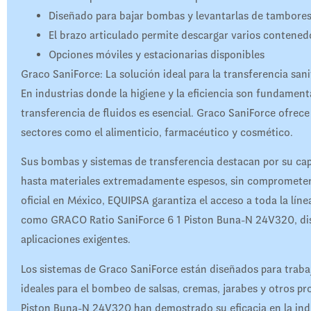
Diseñado para bajar bombas y levantarlas de tambore
El brazo articulado permite descargar varios contene
Opciones móviles y estacionarias disponibles
Graco SaniForce: La solución ideal para la transferencia san
En industrias donde la higiene y la eficiencia son fundamen
transferencia de fluidos es esencial. Graco SaniForce ofrec
sectores como el alimenticio, farmacéutico y cosmético.
Sus bombas y sistemas de transferencia destacan por su ca
hasta materiales extremadamente espesos, sin comprometer l
oficial en México, EQUIPSA garantiza el acceso a toda la lí
como GRACO Ratio SaniForce 6 1 Piston Buna-N 24V320, dise
aplicaciones exigentes.
Los sistemas de Graco SaniForce están diseñados para trabaj
ideales para el bombeo de salsas, cremas, jarabes y otros 
Piston Buna-N 24V320 han demostrado su eficacia en la indu