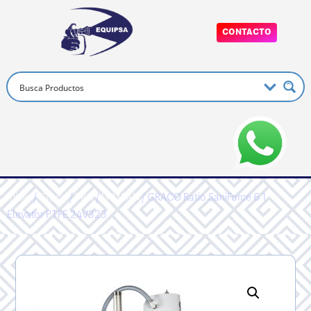
CONTACTO
Inicio
/
Graco
/
PRO
/
FAMSAN
/ GRACO Ratio SaniForce 6 1
Elevator PTFE 24V323