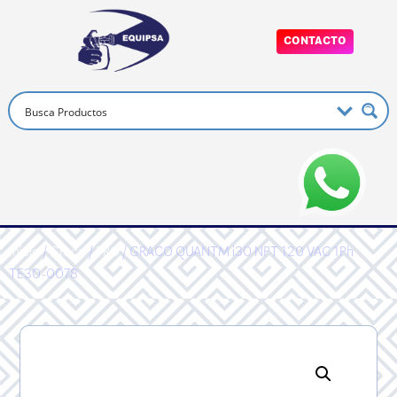
CONTACTO
Inicio
/
Graco
/
PRO
/ GRACO QUANTM i30 NPT 120 VAC 1Ph
TE30-0078