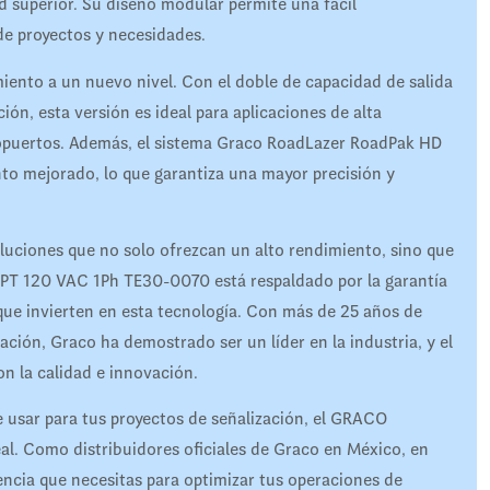
d superior. Su diseño modular permite una fácil
 de proyectos y necesidades.
miento a un nuevo nivel. Con el doble de capacidad de salida
ción, esta versión es ideal para aplicaciones de alta
ropuertos. Además, el sistema Graco RoadLazer RoadPak HD
to mejorado, lo que garantiza una mayor precisión y
uciones que no solo ofrezcan un alto rendimiento, sino que
PT 120 VAC 1Ph TE30-0070 está respaldado por la garantía
s que invierten en esta tecnología. Con más de 25 años de
ación, Graco ha demostrado ser un líder en la industria, y el
n la calidad e innovación.
de usar para tus proyectos de señalización, el GRACO
. Como distribuidores oficiales de Graco en México, en
encia que necesitas para optimizar tus operaciones de