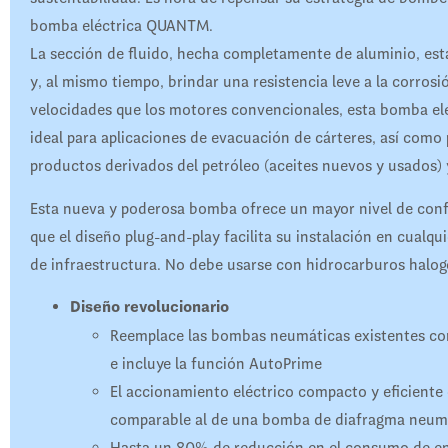
bomba eléctrica QUANTM.
La sección de fluido, hecha completamente de aluminio, está
y, al mismo tiempo, brindar una resistencia leve a la corros
velocidades que los motores convencionales, esta bomba el
ideal para aplicaciones de evacuación de cárteres, así como
productos derivados del petróleo (aceites nuevos y usados) 
Esta nueva y poderosa bomba ofrece un mayor nivel de confi
que el diseño plug-and-play facilita su instalación en cualqu
de infraestructura. No debe usarse con hidrocarburos halo
Diseño revolucionario
Reemplace las bombas neumáticas existentes con
e incluye la función AutoPrime
El accionamiento eléctrico compacto y eficiente
comparable al de una bomba de diafragma neum
Hasta un 80% de reducción en el consumo de en