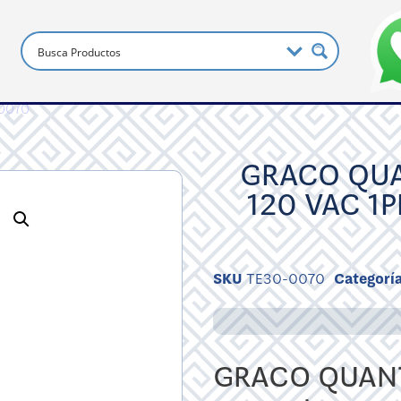
-0070
GRACO QUA
120 VAC 1
SKU
TE30-0070
Categorí
GRACO QUANT