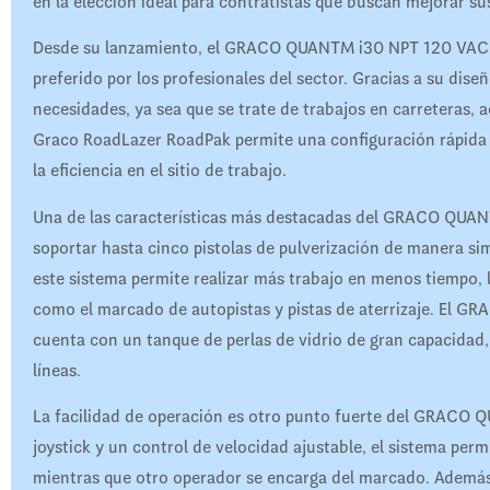
en la elección ideal para contratistas que buscan mejorar su
Desde su lanzamiento, el GRACO QUANTM i30 NPT 120 VAC 
preferido por los profesionales del sector. Gracias a su dis
necesidades, ya sea que se trate de trabajos en carreteras, a
Graco RoadLazer RoadPak permite una configuración rápida y
la eficiencia en el sitio de trabajo.
Una de las características más destacadas del GRACO QUA
soportar hasta cinco pistolas de pulverización de manera si
este sistema permite realizar más trabajo en menos tiempo,
como el marcado de autopistas y pistas de aterrizaje. E
cuenta con un tanque de perlas de vidrio de gran capacidad,
líneas.
La facilidad de operación es otro punto fuerte del GRAC
joystick y un control de velocidad ajustable, el sistema per
mientras que otro operador se encarga del marcado. Ademá