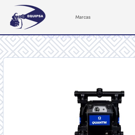
Marcas
Inicio
/
Graco
/
PRO
/ GRACO QUANTM i30 NPT 120 VAC 1Ph TE30