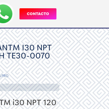
CONTACTO
NTM I30 NPT
PH TE30-0070
a
PRO
M i30 NPT 120