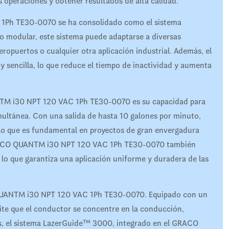
s operaciones y obtener resultados de alta calidad.
1Ph TE30-0070 se ha consolidado como el sistema
eño modular, este sistema puede adaptarse a diversas
eropuertos o cualquier otra aplicación industrial. Además, el
 sencilla, lo que reduce el tiempo de inactividad y aumenta
NTM i30 NPT 120 VAC 1Ph TE30-0070 es su capacidad para
multánea. Con una salida de hasta 10 galones por minuto,
 lo que es fundamental en proyectos de gran envergadura
l GRACO QUANTM i30 NPT 120 VAC 1Ph TE30-0070 también
 lo que garantiza una aplicación uniforme y duradera de las
O QUANTM i30 NPT 120 VAC 1Ph TE30-0070. Equipado con un
mite que el conductor se concentre en la conducción,
s, el sistema LazerGuide™ 3000, integrado en el GRACO