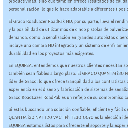
productividad, sino que también ofrece resultados de calida
personalización, lo que lo hace adaptable a diferentes tipos
El Graco RoadLazer RoadPak HD, por su parte, lleva el rendi
y la posibilidad de utilizar más de cinco pistolas de pulveriza
demanda, como la señalización en grandes autopistas o ae
incluye una cámara HD integrada y un sistema de enfriamien
durabilidad en los proyectos más exigentes.
En EQUIPSA, entendemos que nuestros clientes necesitan sol
también sean fiables a largo plazo. El GRACO QUANTM i30 N
líder de Graco, lo que ofrece tranquilidad a los contratista
experiencia en el diseño y fabricación de sistemas de señaliz
Graco RoadLazer RoadPak es un reflejo de su compromiso co
Si estás buscando una solución confiable, eficiente y fácil 
QUANTM i30 NPT 120 VAC 1Ph TE30-0070 es la elección ideal
EQUIPSA estamos listos para ofrecerte el soporte y la experi