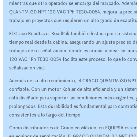
mientras que otro operador se encarga del marcado. Ademá
QUANTM i30 NPT 120 VAC 1Ph TE30-0054, mejora la precisión e
trabajo en proyectos que requieren un alto grado de exactit
El Graco RoadLazer RoadPak también destaca por su sistema
tiempo real desde la cabina, asegurando un ajuste preciso de 
trabajos de re-señalización, donde es crucial alinear las n
120 VAC 1Ph TE30-0054 facilita este proceso, lo que lo con
señalización vial.
Además de su alto rendimiento, el GRACO QUANTM i30 NPT
confiable. Con un motor Kohler de alta eficiencia y un sis
está diseñado para soportar las condiciones más exigentes,
prolongados. Esta durabilidad es fundamental para contrati
consistentes a lo largo del tiempo.
Como distribuidores de Graco en México, en EQUIPSA estamo
en equipos de señalización. El GRACO QUANTM i30 NPT 120 