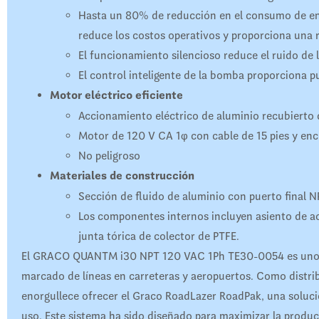
Hasta un 80% de reducción en el consumo de en
reduce los costos operativos y proporciona una r
El funcionamiento silencioso reduce el ruido de l
El control inteligente de la bomba proporciona p
Motor eléctrico eficiente
Accionamiento eléctrico de aluminio recubierto 
Motor de 120 V CA 1φ con cable de 15 pies y en
No peligroso
Materiales de construcción
Sección de fluido de aluminio con puerto final N
Los componentes internos incluyen asiento de a
junta tórica de colector de PTFE.
El GRACO QUANTM i30 NPT 120 VAC 1Ph TE30-0054 es uno de
marcado de líneas en carreteras y aeropuertos. Como distri
enorgullece ofrecer el Graco RoadLazer RoadPak, una solución
uso. Este sistema ha sido diseñado para maximizar la product