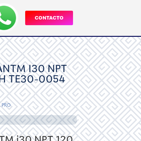
CONTACTO
NTM I30 NPT
PH TE30-0054
a
PRO
M i30 NPT 120