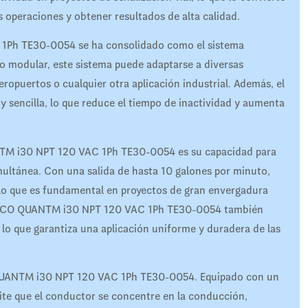
s operaciones y obtener resultados de alta calidad.
1Ph TE30-0054 se ha consolidado como el sistema
eño modular, este sistema puede adaptarse a diversas
eropuertos o cualquier otra aplicación industrial. Además, el
 sencilla, lo que reduce el tiempo de inactividad y aumenta
NTM i30 NPT 120 VAC 1Ph TE30-0054 es su capacidad para
multánea. Con una salida de hasta 10 galones por minuto,
 lo que es fundamental en proyectos de gran envergadura
l GRACO QUANTM i30 NPT 120 VAC 1Ph TE30-0054 también
 lo que garantiza una aplicación uniforme y duradera de las
O QUANTM i30 NPT 120 VAC 1Ph TE30-0054. Equipado con un
mite que el conductor se concentre en la conducción,