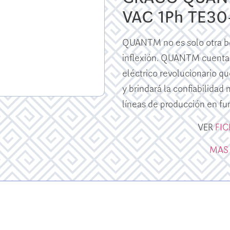
VAC 1Ph TE3
QUANTM no es solo otra bo
inflexión. QUANTM cuenta
eléctrico revolucionario qu
y brindará la confiabilidad
líneas de producción en fu
VER
FI
MAS