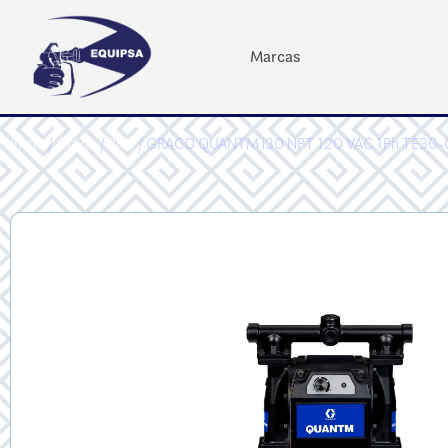
Marcas
Inicio
/
Graco
/
PRO
/ GRACO QUANTM i30 NPT 120 VAC 1Ph TE30