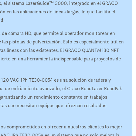
s, el sistema LazerGuide™ 3000, integrado en el GRACO
n las aplicaciones de líneas largas, lo que facilita el
ud.
 de cámara HD, que permite al operador monitorear en
las pistolas de pulverización. Esto es especialmente útil en
uevas líneas con las existentes. El GRACO QUANTM i30 NPT
vierte en una herramienta indispensable para proyectos de
 120 VAC 1Ph TE30-0054 es una solución duradera y
tema de enfriamiento avanzado, el Graco RoadLazer RoadPak
 garantizando un rendimiento constante en trabajos
stas que necesitan equipos que ofrezcan resultados
s comprometidos en ofrecer a nuestros clientes lo mejor
VAC 1Ph TE30-0054 es un sistema que no solo mejora la