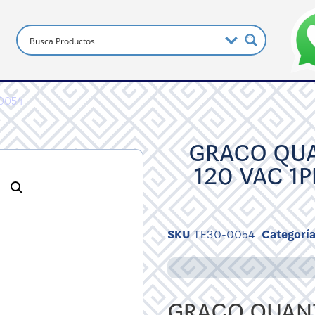
-0054
GRACO QUA
120 VAC 1
SKU
TE30-0054
Categorí
GRACO QUANT