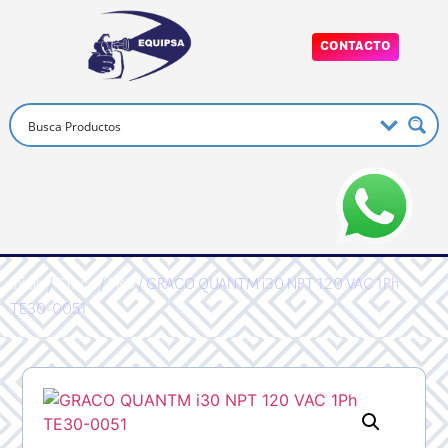
CONTACTO
Inicio
/
Graco
/
PRO
/ GRACO QUANTM i30 NPT 120 VAC 1Ph
TE30-0051