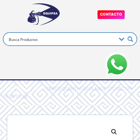
CONTACTO
Inicio
/
Graco
/
PRO
/ GRACO QUANTM i30 FLANGE 120 VAC 1Ph
TE30-0134