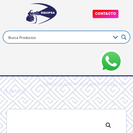
CONTACTO
Inicio
/
Graco
/
PRO
/ GRACO QUANTM i30 FLANGE 120 VAC 1Ph
TE30-0131