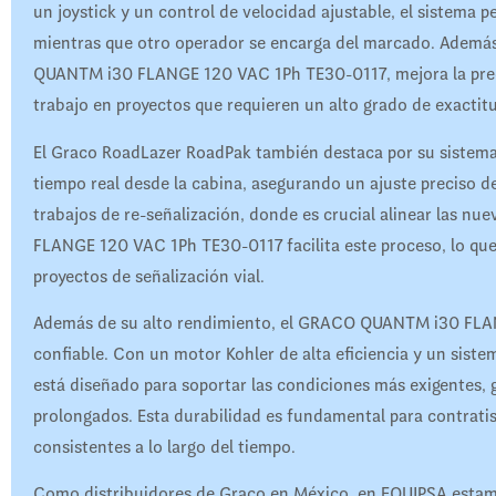
un joystick y un control de velocidad ajustable, el sistema 
mientras que otro operador se encarga del marcado. Ademá
QUANTM i30 FLANGE 120 VAC 1Ph TE30-0117, mejora la precisió
trabajo en proyectos que requieren un alto grado de exactit
El Graco RoadLazer RoadPak también destaca por su sistema
tiempo real desde la cabina, asegurando un ajuste preciso de 
trabajos de re-señalización, donde es crucial alinear las n
FLANGE 120 VAC 1Ph TE30-0117 facilita este proceso, lo que
proyectos de señalización vial.
Además de su alto rendimiento, el GRACO QUANTM i30 FLAN
confiable. Con un motor Kohler de alta eficiencia y un sis
está diseñado para soportar las condiciones más exigentes,
prolongados. Esta durabilidad es fundamental para contrati
consistentes a lo largo del tiempo.
Como distribuidores de Graco en México, en EQUIPSA estamo