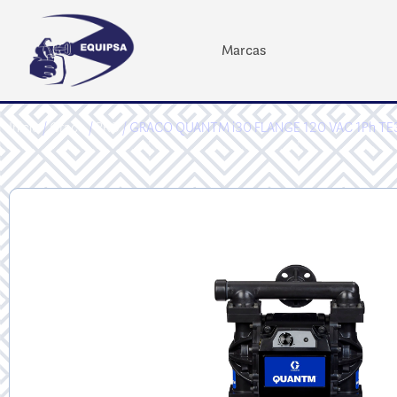
Marcas
Inicio
/
Graco
/
PRO
/ GRACO QUANTM i30 FLANGE 120 VAC 1Ph TE