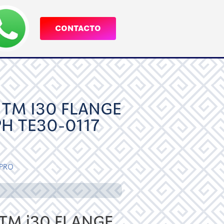
CONTACTO
TM I30 FLANGE
PH TE30-0117
PRO
M i30 FLANGE