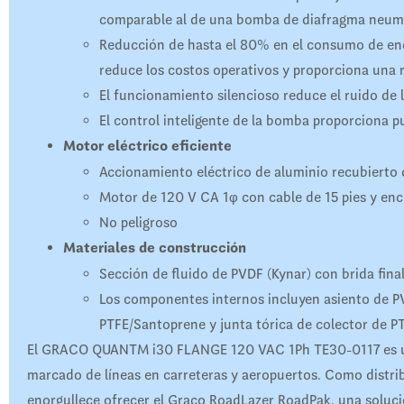
comparable al de una bomba de diafragma neum
Reducción de hasta el 80% en el consumo de en
reduce los costos operativos y proporciona una r
El funcionamiento silencioso reduce el ruido de l
El control inteligente de la bomba proporciona p
Motor eléctrico eficiente
Accionamiento eléctrico de aluminio recubierto 
Motor de 120 V CA 1φ con cable de 15 pies y en
No peligroso
Materiales de construcción
Sección de fluido de PVDF (Kynar) con brida fina
Los componentes internos incluyen asiento de PV
PTFE/Santoprene y junta tórica de colector de P
El GRACO QUANTM i30 FLANGE 120 VAC 1Ph TE30-0117 es uno
marcado de líneas en carreteras y aeropuertos. Como distri
enorgullece ofrecer el Graco RoadLazer RoadPak, una solución