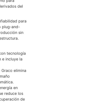
omo para
derivados del
fiabilidad para
o plug-and-
producción sin
estructura.
con tecnología
 e incluye la
e Graco elimina
tamaño
mática.
energía en
e reduce los
ecuperación de