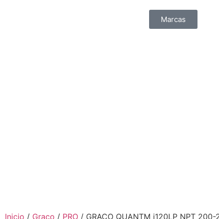
Marcas
Inicio
/
Graco
/
PRO
/ GRACO QUANTM i120LP NPT 200-2