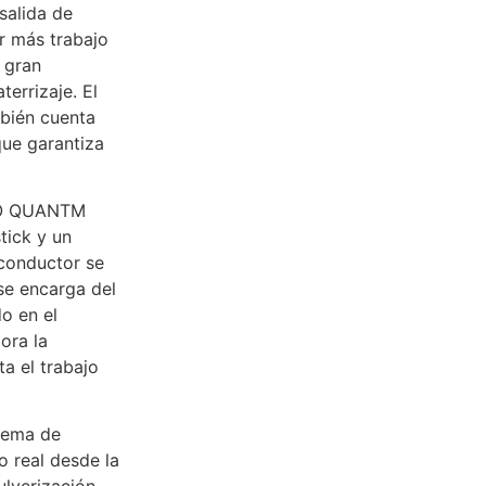
salida de
ar más trabajo
 gran
errizaje. El
ién cuenta
que garantiza
ACO QUANTM
tick y un
 conductor se
se encarga del
o en el
ora la
ta el trabajo
tema de
 real desde la