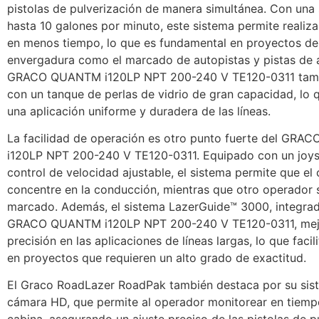
pistolas de pulverización de manera simultánea. Con una 
hasta 10 galones por minuto, este sistema permite realiz
en menos tiempo, lo que es fundamental en proyectos de
envergadura como el marcado de autopistas y pistas de at
GRACO QUANTM i120LP NPT 200-240 V TE120-0311 tamb
con un tanque de perlas de vidrio de gran capacidad, lo 
una aplicación uniforme y duradera de las líneas.
La facilidad de operación es otro punto fuerte del GR
i120LP NPT 200-240 V TE120-0311. Equipado con un joys
control de velocidad ajustable, el sistema permite que el
concentre en la conducción, mientras que otro operador 
marcado. Además, el sistema LazerGuide™ 3000, integrad
GRACO QUANTM i120LP NPT 200-240 V TE120-0311, mej
precisión en las aplicaciones de líneas largas, lo que facili
en proyectos que requieren un alto grado de exactitud.
El Graco RoadLazer RoadPak también destaca por su sis
cámara HD, que permite al operador monitorear en tiempo