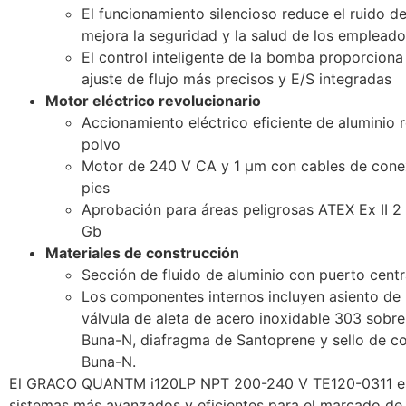
El funcionamiento silencioso reduce el ruido de
mejora la seguridad y la salud de los empleado
El control inteligente de la bomba proporcion
ajuste de flujo más precisos y E/S integradas
Motor eléctrico revolucionario
Accionamiento eléctrico eficiente de aluminio 
polvo
Motor de 240 V CA y 1 µm con cables de cone
pies
Aprobación para áreas peligrosas ATEX Ex II 2 
Gb
Materiales de construcción
Sección de fluido de aluminio con puerto cent
Los componentes internos incluyen asiento de
válvula de aleta de acero inoxidable 303 sob
Buna-N, diafragma de Santoprene y sello de co
Buna-N.
El GRACO QUANTM i120LP NPT 200-240 V TE120-0311 es
sistemas más avanzados y eficientes para el marcado de 