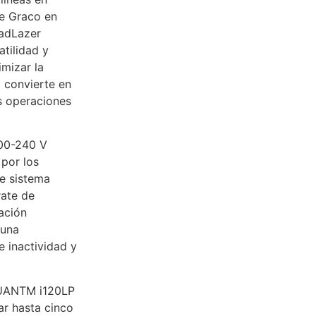
de Graco en
oadLazer
tilidad y
imizar la
o convierte en
us operaciones
00-240 V
por los
te sistema
rate de
cación
 una
e inactividad y
QUANTM i120LP
r hasta cinco