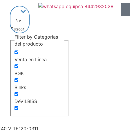
Buscar
Filter by Categorías
del producto
Venta en Línea
BGK
Binks
DeVILBISS
ECCO Finishing
40 V TE120-0311
Hosco