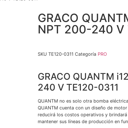
MS
GRACO QUANTM
NPT 200-240 V
Ransburg
Weston Tools
Graco
SKU
TE120-0311
Categoría
PRO
SandBlast
GRACO QUANTM i12
Sames Kremlin
240 V TE120-0311
Soldadoras Inversor
QUANTM no es solo otra bomba eléctrica: 
QUANTM cuenta con un diseño de motor e
Promociones del Mes
reducirá los costos operativos y brindará
mantener sus líneas de producción en fu