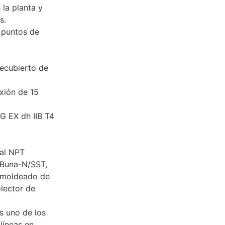
 la planta y
s.
a puntos de
recubierto de
xión de 15
G EX dh IIB T4
ral NPT
 Buna-N/SST,
remoldeado de
lector de
 uno de los
líneas en