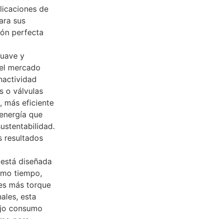
licaciones de
ara sus
ón perfecta
suave y
 el mercado
nactividad
s o válvulas
 más eficiente
 energía que
ustentabilidad.
s resultados
 está diseñada
ismo tiempo,
ces más torque
ales, esta
ajo consumo