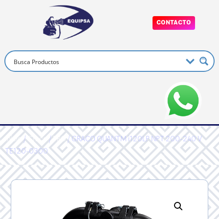
CONTACTO
Inicio
/
Graco
/
PRO
/ GRACO QUANTM i120LP NPT 200-240 V
TE120-0300