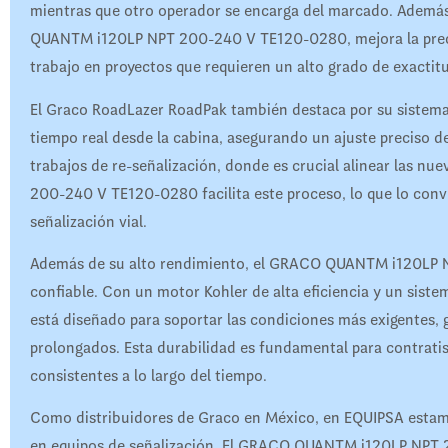
mientras que otro operador se encarga del marcado. Ademá
QUANTM i120LP NPT 200-240 V TE120-0280, mejora la precisión
trabajo en proyectos que requieren un alto grado de exactit
El Graco RoadLazer RoadPak también destaca por su sistema
tiempo real desde la cabina, asegurando un ajuste preciso de 
trabajos de re-señalización, donde es crucial alinear las n
200-240 V TE120-0280 facilita este proceso, lo que lo conv
señalización vial.
Además de su alto rendimiento, el GRACO QUANTM i120LP 
confiable. Con un motor Kohler de alta eficiencia y un sis
está diseñado para soportar las condiciones más exigentes,
prolongados. Esta durabilidad es fundamental para contrati
consistentes a lo largo del tiempo.
Como distribuidores de Graco en México, en EQUIPSA estamo
en equipos de señalización. El GRACO QUANTM i120LP NPT 