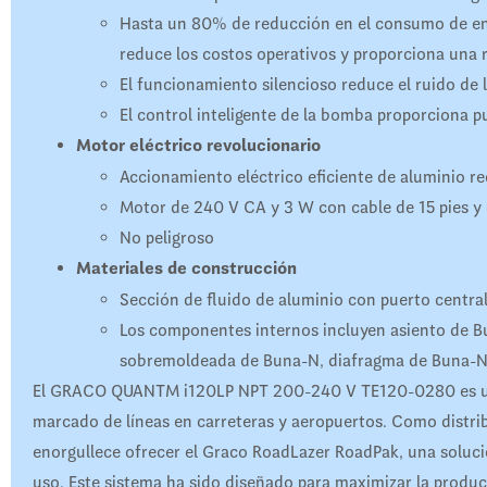
Hasta un 80% de reducción en el consumo de en
reduce los costos operativos y proporciona una r
El funcionamiento silencioso reduce el ruido de l
El control inteligente de la bomba proporciona p
Motor eléctrico revolucionario
Accionamiento eléctrico eficiente de aluminio r
Motor de 240 V CA y 3 W con cable de 15 pies 
No peligroso
Materiales de construcción
Sección de fluido de aluminio con puerto centra
Los componentes internos incluyen asiento de Bu
sobremoldeada de Buna-N, diafragma de Buna-N y
El GRACO QUANTM i120LP NPT 200-240 V TE120-0280 es uno 
marcado de líneas en carreteras y aeropuertos. Como distri
enorgullece ofrecer el Graco RoadLazer RoadPak, una solución
uso. Este sistema ha sido diseñado para maximizar la product