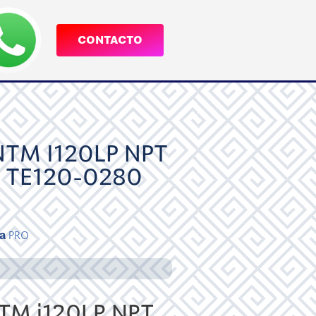
CONTACTO
TM I120LP NPT
 TE120-0280
a
PRO
M i120LP NPT