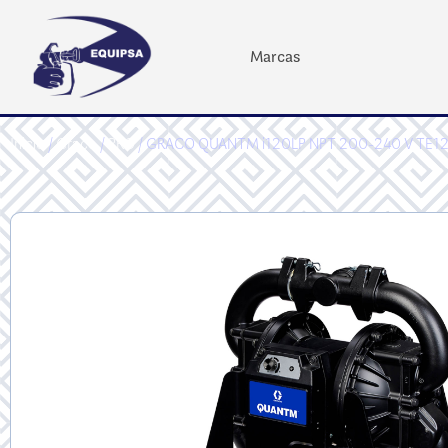
Marcas
Inicio
/
Graco
/
PRO
/ GRACO QUANTM i120LP NPT 200-240 V TE1