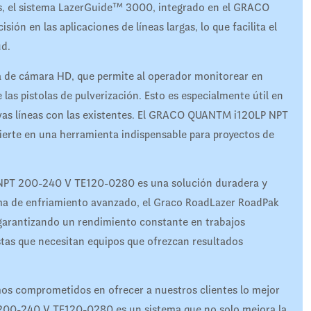
s, el sistema LazerGuide™ 3000, integrado en el GRACO
 en las aplicaciones de líneas largas, lo que facilita el
ud.
 de cámara HD, que permite al operador monitorear en
las pistolas de pulverización. Esto es especialmente útil en
uevas líneas con las existentes. El GRACO QUANTM i120LP NPT
ierte en una herramienta indispensable para proyectos de
NPT 200-240 V TE120-0280 es una solución duradera y
tema de enfriamiento avanzado, el Graco RoadLazer RoadPak
 garantizando un rendimiento constante en trabajos
stas que necesitan equipos que ofrezcan resultados
s comprometidos en ofrecer a nuestros clientes lo mejor
200-240 V TE120-0280 es un sistema que no solo mejora la