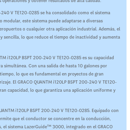
s operaciones y obtener resultados de alta calidad.
240 V TE120-0285 se ha consolidado como el sistema
eño modular, este sistema puede adaptarse a diversas
eropuertos o cualquier otra aplicación industrial. Además, el
 sencilla, lo que reduce el tiempo de inactividad y aumenta
NTM i120LP BSPT 200-240 V TE120-0285 es su capacidad
ra simultánea. Con una salida de hasta 10 galones por
 tiempo, lo que es fundamental en proyectos de gran
errizaje. El GRACO QUANTM i120LP BSPT 200-240 V TE120-
ran capacidad, lo que garantiza una aplicación uniforme y
O QUANTM i120LP BSPT 200-240 V TE120-0285. Equipado con
permite que el conductor se concentre en la conducción,
s, el sistema LazerGuide™ 3000, integrado en el GRACO