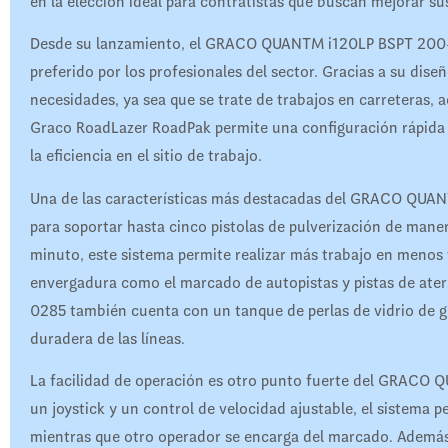
en la elección ideal para contratistas que buscan mejorar su
Desde su lanzamiento, el GRACO QUANTM i120LP BSPT 200-
preferido por los profesionales del sector. Gracias a su dis
necesidades, ya sea que se trate de trabajos en carreteras, a
Graco RoadLazer RoadPak permite una configuración rápida y
la eficiencia en el sitio de trabajo.
Una de las características más destacadas del GRACO QUA
para soportar hasta cinco pistolas de pulverización de mane
minuto, este sistema permite realizar más trabajo en menos
envergadura como el marcado de autopistas y pistas de at
0285 también cuenta con un tanque de perlas de vidrio de g
duradera de las líneas.
La facilidad de operación es otro punto fuerte del GRAC
un joystick y un control de velocidad ajustable, el sistema 
mientras que otro operador se encarga del marcado. Ademá