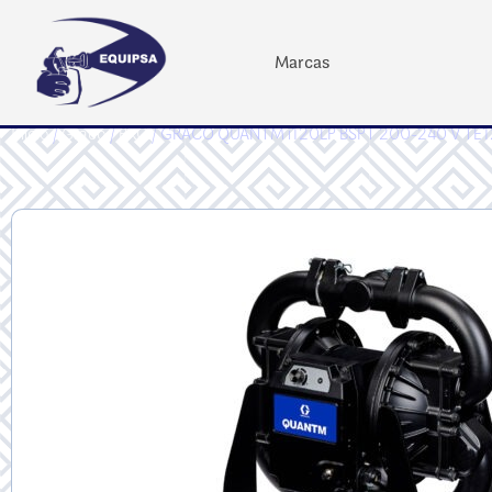
Marcas
Inicio
/
Graco
/
PRO
/ GRACO QUANTM i120LP BSPT 200-240 V TE