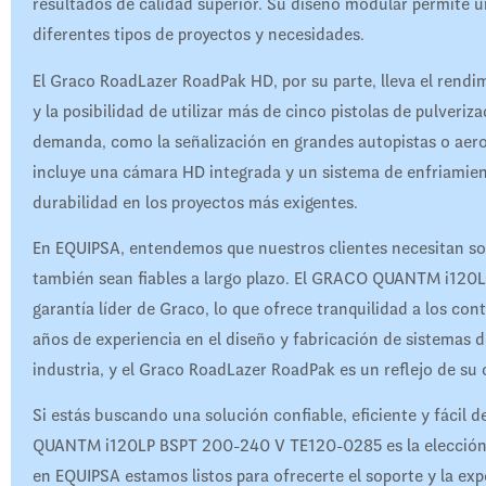
resultados de calidad superior. Su diseño modular permite un
diferentes tipos de proyectos y necesidades.
El Graco RoadLazer RoadPak HD, por su parte, lleva el rendi
y la posibilidad de utilizar más de cinco pistolas de pulveriza
demanda, como la señalización en grandes autopistas o ae
incluye una cámara HD integrada y un sistema de enfriamien
durabilidad en los proyectos más exigentes.
En EQUIPSA, entendemos que nuestros clientes necesitan sol
también sean fiables a largo plazo. El GRACO QUANTM i120
garantía líder de Graco, lo que ofrece tranquilidad a los con
años de experiencia en el diseño y fabricación de sistemas d
industria, y el Graco RoadLazer RoadPak es un reflejo de su
Si estás buscando una solución confiable, eficiente y fácil 
QUANTM i120LP BSPT 200-240 V TE120-0285 es la elección id
en EQUIPSA estamos listos para ofrecerte el soporte y la exp