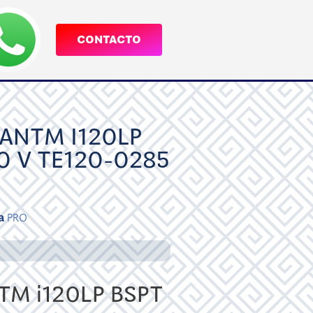
CONTACTO
ANTM I120LP
0 V TE120-0285
a
PRO
M i120LP BSPT