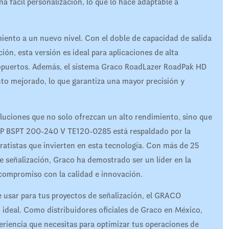
a fácil personalización, lo que lo hace adaptable a
miento a un nuevo nivel. Con el doble de capacidad de salida
ción, esta versión es ideal para aplicaciones de alta
ropuertos. Además, el sistema Graco RoadLazer RoadPak HD
to mejorado, lo que garantiza una mayor precisión y
uciones que no solo ofrezcan un alto rendimiento, sino que
LP BSPT 200-240 V TE120-0285 está respaldado por la
tratistas que invierten en esta tecnología. Con más de 25
e señalización, Graco ha demostrado ser un líder en la
 compromiso con la calidad e innovación.
de usar para tus proyectos de señalización, el GRACO
eal. Como distribuidores oficiales de Graco en México,
eriencia que necesitas para optimizar tus operaciones de