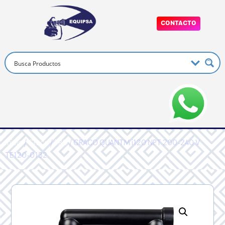
CONTACTO
Inicio
/
Graco
/
PRO
/ GRACO QUANTM i120 NPT 200-240 V
TE120-0132