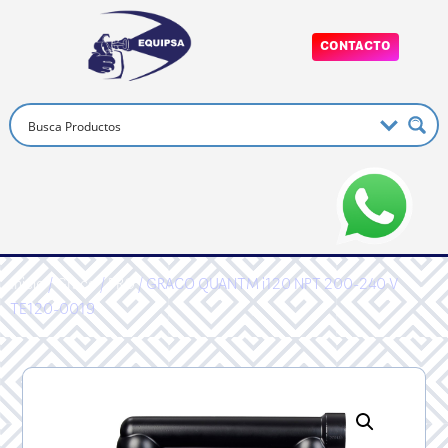
CONTACTO
Inicio
/
Graco
/
PRO
/ GRACO QUANTM i120 NPT 200-240 V
TE120-0019