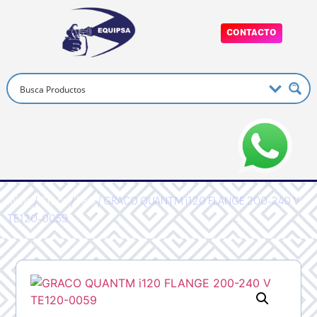
CONTACTO
Inicio
/
Graco
/
PRO
/ GRACO QUANTM i120 FLANGE 200-240 V
TE120-0059