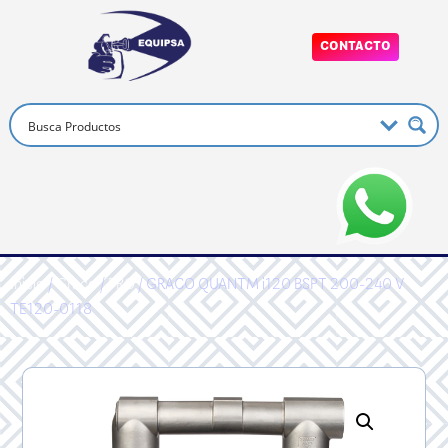
CONTACTO
Inicio
/
Graco
/
PRO
/ GRACO QUANTM i120 BSPT 200-240 V
TE120-0118