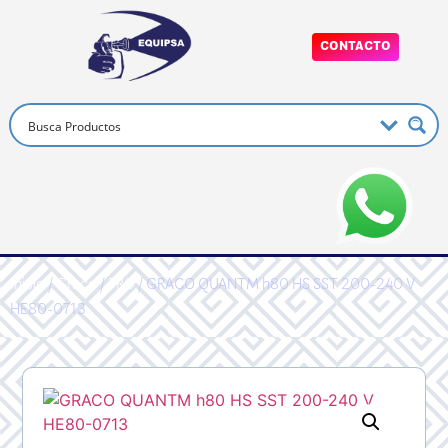
CONTACTO
Inicio
/
Graco
/
PRO
/ GRACO QUANTM h80 HS SST 200-240 V
HE80-0713