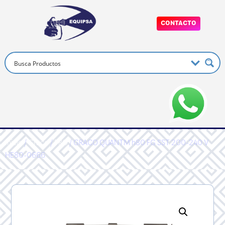
CONTACTO
Inicio
/
Graco
/
PRO
/ GRACO QUANTM h80 FG SST 200-240 V
HE80-0666