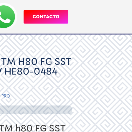
CONTACTO
TM H80 FG SST
V HE80-0484
a
PRO
M h80 FG SST