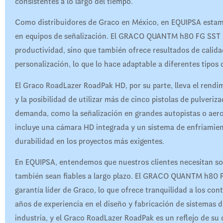
consistentes a lo largo del tiempo.
Como distribuidores de Graco en México, en EQUIPSA estamo
en equipos de señalización. El GRACO QUANTM h80 FG SST 
productividad, sino que también ofrece resultados de calida
personalización, lo que lo hace adaptable a diferentes tipos
El Graco RoadLazer RoadPak HD, por su parte, lleva el rendi
y la posibilidad de utilizar más de cinco pistolas de pulveriza
demanda, como la señalización en grandes autopistas o ae
incluye una cámara HD integrada y un sistema de enfriamien
durabilidad en los proyectos más exigentes.
En EQUIPSA, entendemos que nuestros clientes necesitan sol
también sean fiables a largo plazo. El GRACO QUANTM h80
garantía líder de Graco, lo que ofrece tranquilidad a los con
años de experiencia en el diseño y fabricación de sistemas d
industria, y el Graco RoadLazer RoadPak es un reflejo de su