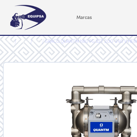
Marcas
Inicio
/
Graco
/
PRO
/ GRACO QUANTM h80 FG SST 200-240 V HE8