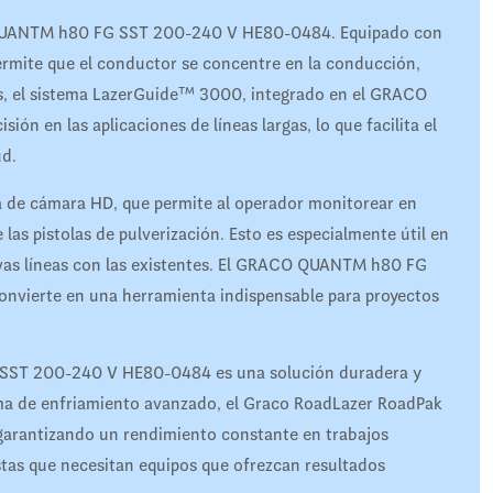
O QUANTM h80 FG SST 200-240 V HE80-0484. Equipado con
permite que el conductor se concentre en la conducción,
s, el sistema LazerGuide™ 3000, integrado en el GRACO
 en las aplicaciones de líneas largas, lo que facilita el
ud.
 de cámara HD, que permite al operador monitorear en
las pistolas de pulverización. Esto es especialmente útil en
uevas líneas con las existentes. El GRACO QUANTM h80 FG
onvierte en una herramienta indispensable para proyectos
SST 200-240 V HE80-0484 es una solución duradera y
tema de enfriamiento avanzado, el Graco RoadLazer RoadPak
 garantizando un rendimiento constante en trabajos
stas que necesitan equipos que ofrezcan resultados