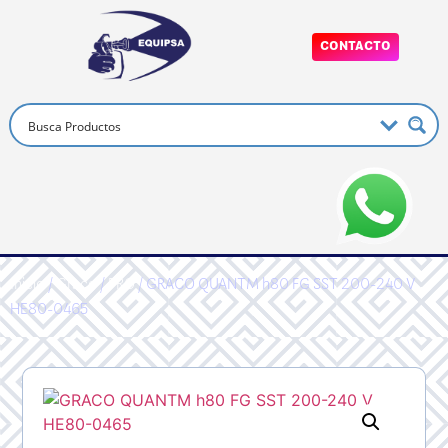
CONTACTO
Inicio
/
Graco
/
PRO
/ GRACO QUANTM h80 FG SST 200-240 V
HE80-0465