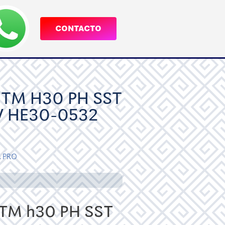
CONTACTO
TM H30 PH SST
V HE30-0532
a
PRO
M h30 PH SST