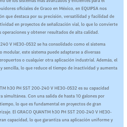
e los sistemas más avanzados y eficientes para el
buidores oficiales de Graco en México, en EQUIPSA nos
 que destaca por su precisión, versatilidad y facilidad de
ividad en proyectos de señalización vial, lo que lo convierte
s operaciones y obtener resultados de alta calidad.
240 V HE30-0532 se ha consolidado como el sistema
eño modular, este sistema puede adaptarse a diversas
eropuertos o cualquier otra aplicación industrial. Además, el
 sencilla, lo que reduce el tiempo de inactividad y aumenta
ANTM h30 PH SST 200-240 V HE30-0532 es su capacidad
ra simultánea. Con una salida de hasta 10 galones por
 tiempo, lo que es fundamental en proyectos de gran
terrizaje. El GRACO QUANTM h30 PH SST 200-240 V HE30-
ran capacidad, lo que garantiza una aplicación uniforme y