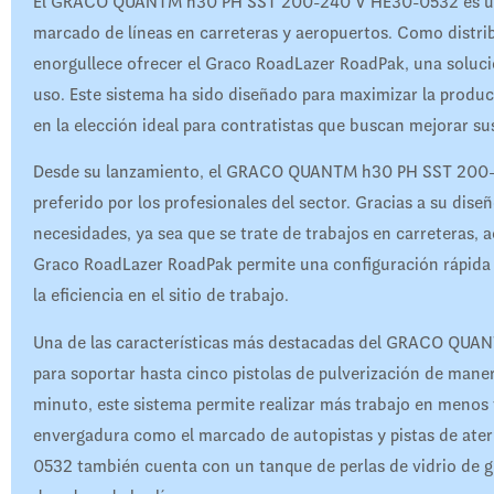
El GRACO QUANTM h30 PH SST 200-240 V HE30-0532 es uno d
marcado de líneas en carreteras y aeropuertos. Como distri
enorgullece ofrecer el Graco RoadLazer RoadPak, una solución
uso. Este sistema ha sido diseñado para maximizar la product
en la elección ideal para contratistas que buscan mejorar su
Desde su lanzamiento, el GRACO QUANTM h30 PH SST 200-
preferido por los profesionales del sector. Gracias a su dis
necesidades, ya sea que se trate de trabajos en carreteras, a
Graco RoadLazer RoadPak permite una configuración rápida y
la eficiencia en el sitio de trabajo.
Una de las características más destacadas del GRACO QU
para soportar hasta cinco pistolas de pulverización de mane
minuto, este sistema permite realizar más trabajo en menos
envergadura como el marcado de autopistas y pistas de a
0532 también cuenta con un tanque de perlas de vidrio de g