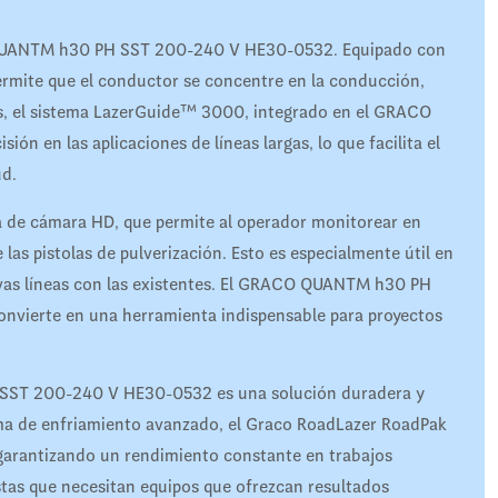
O QUANTM h30 PH SST 200-240 V HE30-0532. Equipado con
permite que el conductor se concentre en la conducción,
s, el sistema LazerGuide™ 3000, integrado en el GRACO
en las aplicaciones de líneas largas, lo que facilita el
ud.
 de cámara HD, que permite al operador monitorear en
las pistolas de pulverización. Esto es especialmente útil en
uevas líneas con las existentes. El GRACO QUANTM h30 PH
onvierte en una herramienta indispensable para proyectos
SST 200-240 V HE30-0532 es una solución duradera y
tema de enfriamiento avanzado, el Graco RoadLazer RoadPak
 garantizando un rendimiento constante en trabajos
stas que necesitan equipos que ofrezcan resultados