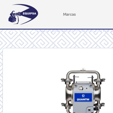
Marcas
Inicio
/
Graco
/
PRO
/ GRACO QUANTM h30 PH SST 200-240 V HE