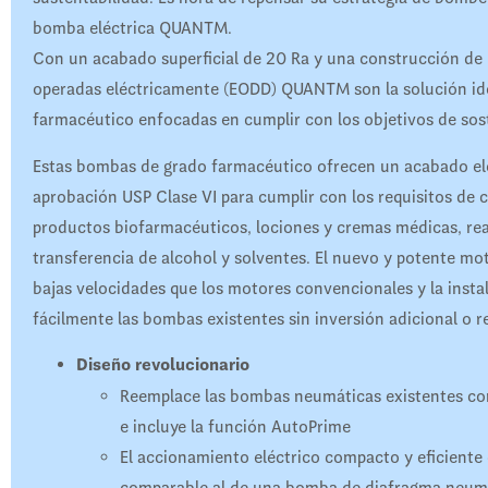
bomba eléctrica QUANTM.
Con un acabado superficial de 20 Ra y una construcción de
operadas eléctricamente (EODD) QUANTM son la solución idea
farmacéutico enfocadas en cumplir con los objetivos de sost
Estas bombas de grado farmacéutico ofrecen un acabado ele
aprobación USP Clase VI para cumplir con los requisitos de 
productos biofarmacéuticos, lociones y cremas médicas, re
transferencia de alcohol y solventes. El nuevo y potente mo
bajas velocidades que los motores convencionales y la instal
fácilmente las bombas existentes sin inversión adicional o r
Diseño revolucionario
Reemplace las bombas neumáticas existentes con
e incluye la función AutoPrime
El accionamiento eléctrico compacto y eficiente
comparable al de una bomba de diafragma neum