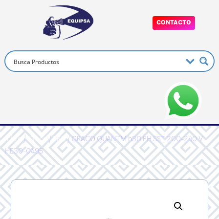
CONTACTO
Inicio
/
Graco
/
PRO
/ GRACO QUANTM h30 PH SST 200-240 V
HE30-0495