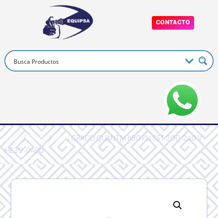
CONTACTO
Inicio
/
Graco
/
PRO
/ GRACO QUANTM h30 PH SST 200-240 V
HE30-0490