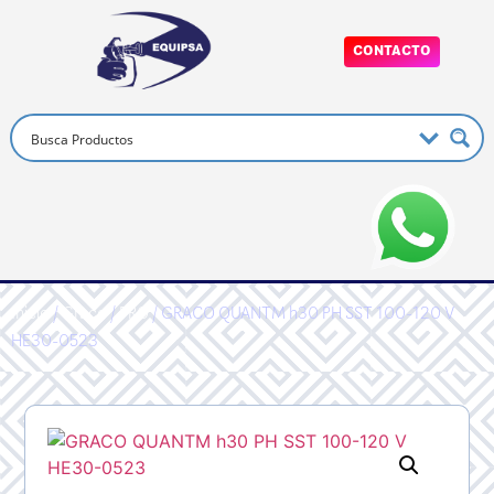
CONTACTO
Inicio
/
Graco
/
PRO
/ GRACO QUANTM h30 PH SST 100-120 V
HE30-0523