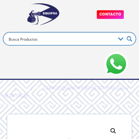
CONTACTO
Inicio
/
Graco
/
PRO
/ GRACO QUANTM h30 HS SST 200-240 V
HE30-0620