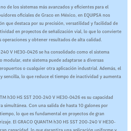
e los sistemas más avanzados y eficientes para el
buidores oficiales de Graco en México, en EQUIPSA nos
 que destaca por su precisión, versatilidad y facilidad de
ividad en proyectos de señalización vial, lo que lo convierte
s operaciones y obtener resultados de alta calidad.
240 V HE30-0426 se ha consolidado como el sistema
eño modular, este sistema puede adaptarse a diversas
eropuertos o cualquier otra aplicación industrial. Además, el
 sencilla, lo que reduce el tiempo de inactividad y aumenta
ANTM h30 HS SST 200-240 V HE30-0426 es su capacidad
ra simultánea. Con una salida de hasta 10 galones por
 tiempo, lo que es fundamental en proyectos de gran
terrizaje. El GRACO QUANTM h30 HS SST 200-240 V HE30-
ran capacidad, lo que garantiza una aplicación uniforme y