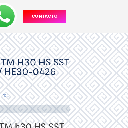
CONTACTO
TM H30 HS SST
V HE30-0426
a
PRO
M h30 HS SST