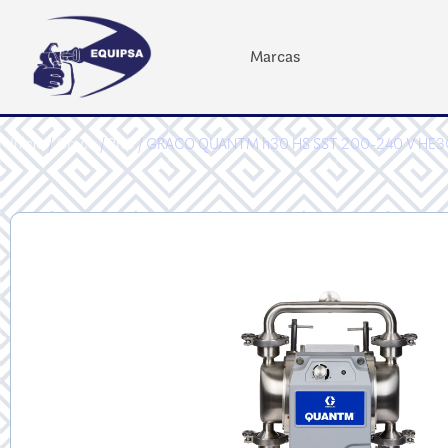
Marcas
Inicio
/
Graco
/
PRO
/ GRACO QUANTM h30 HS SST 200-240 V HE