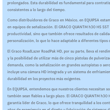
prolongados. Esta durabilidad es fundamental para contrati
consistentes a lo largo del tiempo.
Como distribuidores de Graco en México, en EQUIPSA estamo
en equipos de señalización. El GRACO QUANTM h30 HS SST 
productividad, sino que también ofrece resultados de calida
personalización, lo que lo hace adaptable a diferentes tipos
El Graco RoadLazer RoadPak HD, por su parte, lleva el rendi
y la posibilidad de utilizar más de cinco pistolas de pulveriza
demanda, como la señalización en grandes autopistas o ae
incluye una cámara HD integrada y un sistema de enfriamien
durabilidad en los proyectos más exigentes.
En EQUIPSA, entendemos que nuestros clientes necesitan sol
también sean fiables a largo plazo. El GRACO QUANTM h30
garantía líder de Graco, lo que ofrece tranquilidad a los con
años de experiencia en el diseño y fabricación de sistemas d