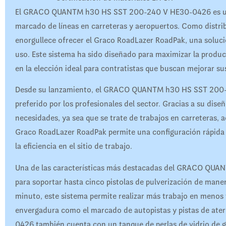
El GRACO QUANTM h30 HS SST 200-240 V HE30-0426 es uno d
marcado de líneas en carreteras y aeropuertos. Como distri
enorgullece ofrecer el Graco RoadLazer RoadPak, una solución
uso. Este sistema ha sido diseñado para maximizar la product
en la elección ideal para contratistas que buscan mejorar su
Desde su lanzamiento, el GRACO QUANTM h30 HS SST 200-
preferido por los profesionales del sector. Gracias a su dis
necesidades, ya sea que se trate de trabajos en carreteras, a
Graco RoadLazer RoadPak permite una configuración rápida y
la eficiencia en el sitio de trabajo.
Una de las características más destacadas del GRACO QU
para soportar hasta cinco pistolas de pulverización de mane
minuto, este sistema permite realizar más trabajo en menos
envergadura como el marcado de autopistas y pistas de a
0426 también cuenta con un tanque de perlas de vidrio de g