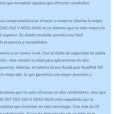
stas que necesitan equipos que ofrezcan resultados
s comprometidos en ofrecer a nuestros clientes lo mejor
200-240 V HE30-0426 es un sistema que no solo mejora la
d superior. Su diseño modular permite una fácil
 de proyectos y necesidades.
miento a un nuevo nivel. Con el doble de capacidad de salida
ción, esta versión es ideal para aplicaciones de alta
ropuertos. Además, el sistema Graco RoadLazer RoadPak HD
to mejorado, lo que garantiza una mayor precisión y
uciones que no solo ofrezcan un alto rendimiento, sino que
 HS SST 200-240 V HE30-0426 está respaldado por la
tratistas que invierten en esta tecnología. Con más de 25
e señalización, Graco ha demostrado ser un líder en la