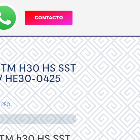
CONTACTO
TM H30 HS SST
V HE30-0425
PRO
M h30 HS SST