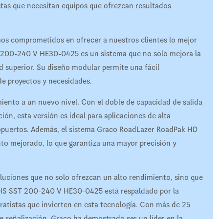
stas que necesitan equipos que ofrezcan resultados
s comprometidos en ofrecer a nuestros clientes lo mejor
200-240 V HE30-0425 es un sistema que no solo mejora la
d superior. Su diseño modular permite una fácil
 de proyectos y necesidades.
miento a un nuevo nivel. Con el doble de capacidad de salida
ción, esta versión es ideal para aplicaciones de alta
ropuertos. Además, el sistema Graco RoadLazer RoadPak HD
to mejorado, lo que garantiza una mayor precisión y
uciones que no solo ofrezcan un alto rendimiento, sino que
 HS SST 200-240 V HE30-0425 está respaldado por la
tratistas que invierten en esta tecnología. Con más de 25
e señalización, Graco ha demostrado ser un líder en la