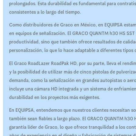
prolongados. Esta durabilidad es fundamental para contrati
consistentes a lo largo del tiempo.
Como distribuidores de Graco en México, en EQUIPSA estamo
en equipos de señalización. El GRACO QUANTM h30 HS SST 
productividad, sino que también ofrece resultados de calida
personalización, lo que lo hace adaptable a diferentes tipos
El Graco RoadLazer RoadPak HD, por su parte, lleva el rendi
y la posibilidad de utilizar más de cinco pistolas de pulveriza
demanda, como la señalización en grandes autopistas o ae
incluye una cámara HD integrada y un sistema de enfriamien
durabilidad en los proyectos más exigentes.
En EQUIPSA, entendemos que nuestros clientes necesitan sol
también sean fiables a largo plazo. El GRACO QUANTM h30
garantía líder de Graco, lo que ofrece tranquilidad a los con
años de experiencia en el diseño y fabricación de sistemas d