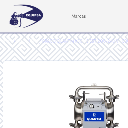
Marcas
Inicio
/
Graco
/
PRO
/ GRACO QUANTM h30 HS SST 200-240 V HE3