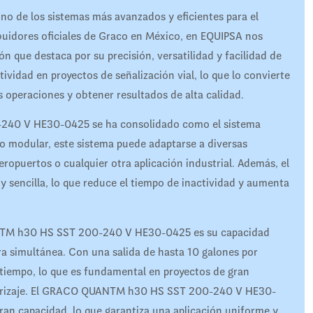
e los sistemas más avanzados y eficientes para el
buidores oficiales de Graco en México, en EQUIPSA nos
 que destaca por su precisión, versatilidad y facilidad de
ividad en proyectos de señalización vial, lo que lo convierte
s operaciones y obtener resultados de alta calidad.
240 V HE30-0425 se ha consolidado como el sistema
eño modular, este sistema puede adaptarse a diversas
eropuertos o cualquier otra aplicación industrial. Además, el
 sencilla, lo que reduce el tiempo de inactividad y aumenta
ANTM h30 HS SST 200-240 V HE30-0425 es su capacidad
ra simultánea. Con una salida de hasta 10 galones por
 tiempo, lo que es fundamental en proyectos de gran
terrizaje. El GRACO QUANTM h30 HS SST 200-240 V HE30-
ran capacidad, lo que garantiza una aplicación uniforme y