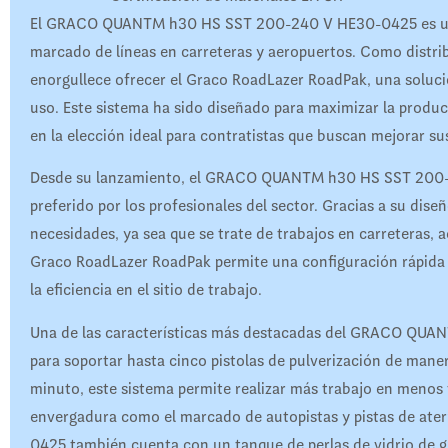
El GRACO QUANTM h30 HS SST 200-240 V HE30-0425 es uno d
marcado de líneas en carreteras y aeropuertos. Como distri
enorgullece ofrecer el Graco RoadLazer RoadPak, una solución
uso. Este sistema ha sido diseñado para maximizar la product
en la elección ideal para contratistas que buscan mejorar su
Desde su lanzamiento, el GRACO QUANTM h30 HS SST 200-
preferido por los profesionales del sector. Gracias a su dis
necesidades, ya sea que se trate de trabajos en carreteras, a
Graco RoadLazer RoadPak permite una configuración rápida y
la eficiencia en el sitio de trabajo.
Una de las características más destacadas del GRACO QU
para soportar hasta cinco pistolas de pulverización de mane
minuto, este sistema permite realizar más trabajo en menos
envergadura como el marcado de autopistas y pistas de a
0425 también cuenta con un tanque de perlas de vidrio de g