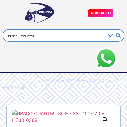
CONTACTO
Inicio
/
Graco
/
PRO
/ GRACO QUANTM h30 HS SST 100-120 V
HE30-0369